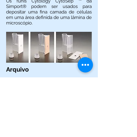
Os funis Cytology CytoSep ™ da
Simport® podem ser usados ​​para
depositar uma fina camada de células
em uma área definida de uma lâmina de
microscópio.
Arquivo
Marca:
Simport
Arquivo de plástico modular para
cassetes - 6 Gavetas